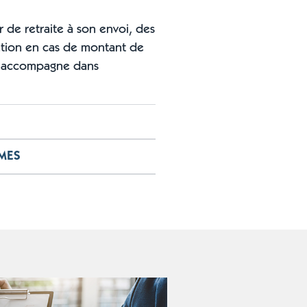
r de retraite à son envoi, des
tation en cas de montant de
 accompagne dans
on, soyez accompagné dans la
MES
.
 la constitution et
pécifiques et complexes.