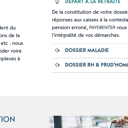
DÉPART À LA RETRAITE
De la constitution de votre dossie
réponses aux caisses à la contes
pension erroné,
vous
ident du
l’intégralité de vos démarches.
ions de la
 etc : nous
DOSSIER MALADIE
der voire
mplexes à
De la déclaration à la contestati
DOSSIER RH & PRUD'HOM
gestion des risques professionnels
vous accompagne dans
l’instruction de vos dossiers RH s
TION